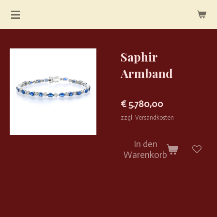
Zum
Hauptinhalt
springen
Saphir
Armband
€ 5.780,00
zzgl. Versandkosten
In den
Warenkorb